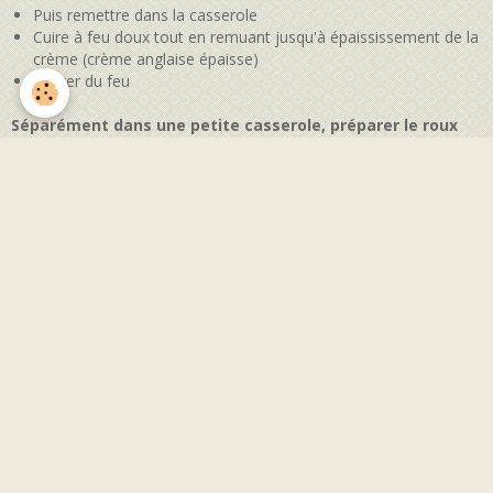
Puis remettre dans la casserole
Cuire à feu doux tout en remuant jusqu'à épaississement de la
crème (crème anglaise épaisse)
Retirer du feu
Séparément dans une petite casserole, préparer le roux
avec la purée d'amande et la maizéna
Laisser fondre la purée d'amande
Ajouter la maïzéna tout en remuant à feu moyen
Laisser cuire 1 petite minute
Ajouter le roux à votre crème au citron
Et remettre à cuire jusqu'à obtenir une crème bien épaisse qui
se détache du fond de la casserole au passage de la spatule
Retirer du feu
Battre encore quelques instants
Laisser tiédir le mélange en brassant de temps en temps
Ajouter votre kéfir de soja