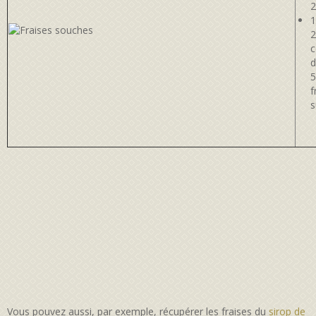
2
1
2
d
f
s
Vous pouvez aussi, par exemple, récupérer les fraises du
sirop de