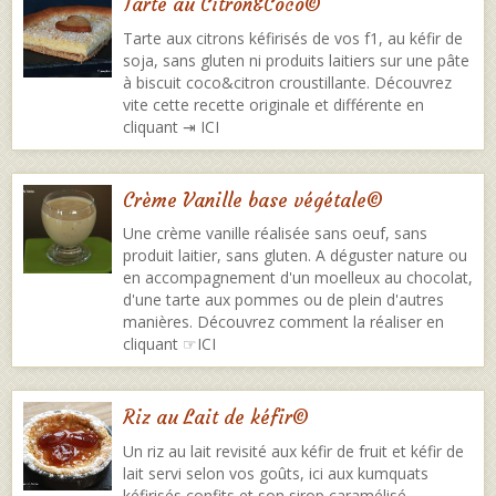
Tarte au Citron&Coco©
Tarte aux citrons kéfirisés de vos f1, au kéfir de
soja, sans gluten ni produits laitiers sur une pâte
à biscuit coco&citron croustillante. Découvrez
vite cette recette originale et différente en
cliquant ⇥ ICI
Crème Vanille base végétale©
Une crème vanille réalisée sans oeuf, sans
produit laitier, sans gluten. A déguster nature ou
en accompagnement d'un moelleux au chocolat,
d'une tarte aux pommes ou de plein d'autres
manières. Découvrez comment la réaliser en
cliquant ☞ICI
Riz au Lait de kéfir©
Un riz au lait revisité aux kéfir de fruit et kéfir de
lait servi selon vos goûts, ici aux kumquats
kéfirisés confits et son sirop caramélisé