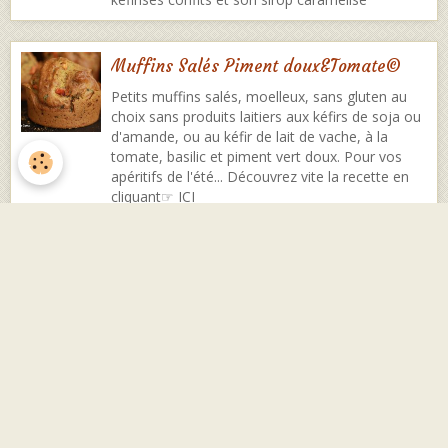
Muffins Salés Piment doux&Tomate©
Petits muffins salés, moelleux, sans gluten au
choix sans produits laitiers aux kéfirs de soja ou
d'amande, ou au kéfir de lait de vache, à la
tomate, basilic et piment vert doux. Pour vos
apéritifs de l'été... Découvrez vite la recette en
cliquant☞ ICI
Baguettes Quinoa&Riz
Une vrai baguette croustillante, une super mie et
sans gluten au kéfir de fruit et kéfir d'amande ou
soja ou lait. Découvrez vite la recette en cliquant
ici
Petits cakes au Kéfir café