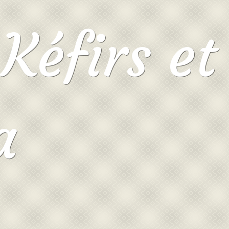
Kéfirs et
a