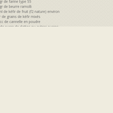
gr de farine type 55
gr de beurre ramolli
l de kéfir de fruit (f2 nature) environ
 de grains de kéfir mixés
 cc de cannelle en poudre
 de sucre de dattes ou autres sucres
ation
n cul de poule, mettre
arine,
cannelle
sucre
élanger
ter le beurre ramolli
t des doigts, rapidement, "émietter" la farine et le beurre comme po
r