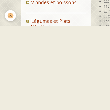
Viandes et poissons
220
110
20 m
60gr
Légumes et Plats
1/2
Végétariens
2cs
Prépar
Pains et viennoiseries
Dans u
La f
La 
Fromages/FÔmages
Le 
Bien m
Glaces
Ajou
Du bou
Desserts et Entremets
Ajoute