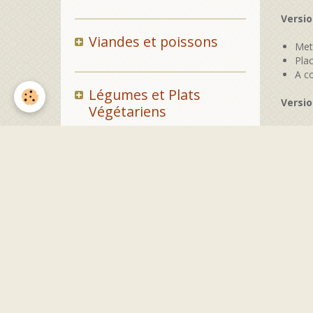
Versio
Viandes et poissons
Met
Pla
A c
Légumes et Plats
Versio
Végétariens
Pla
Répa
Ref
Pains et viennoiseries
Pres
Pla
Apr
Pla
Fromages/FÔmages
Le r
Lais
Glaces
A cons