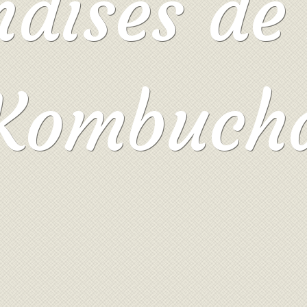
ises de 
Kombuch