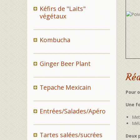
Kéfirs de "Laits"
végétaux
Kombucha
Ginger Beer Plant
Réa
Tepache Mexicain
Pour o
Une fo
Entrées/Salades/Apéro
Met
Mél
Tartes salées/sucrées
Deux p