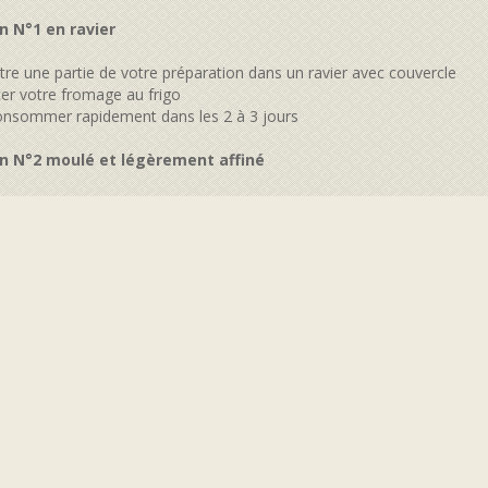
n N°1 en ravier
tre une partie de votre préparation dans un ravier avec couvercle
cer votre fromage au frigo
onsommer rapidement dans les 2 à 3 jours
n N°2 moulé et légèrement affiné
cer une étamine dans une forme, moule, cercle
rtir l'autre partie de votre préparation
ermer votre étamine sur le dessus du fromage
ser légèrement sur le dessus et laisser le poids 1 jour environ
cer votre fromage moulé et emballé sous presse au frigo
ès 24 à 48 démouler et déballer votre fromage
cer le sur un support
ecouvrir d'un film alimentaire
ser le "mûrir" 4 à 5 jours
ommer dans un délai d'une semaine